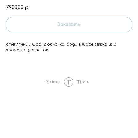
7900,00
р.
Заказать
стеклянный шар, 2 облачка, боди в шаре,связка из 3
хрома,7 однотонов
Tilda
Made on