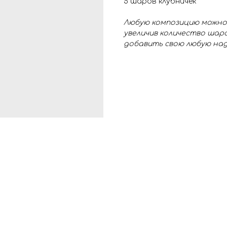
5 шаров клубничек
Любую композицию можно
увеличив количество шаро
добавить свою любую на