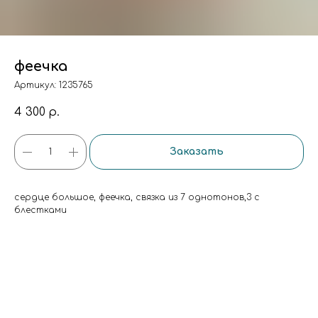
феечка
Артикул:
1235765
4 300
р.
Заказать
сердце большое, феечка, связка из 7 однотонов,3 с
блестками